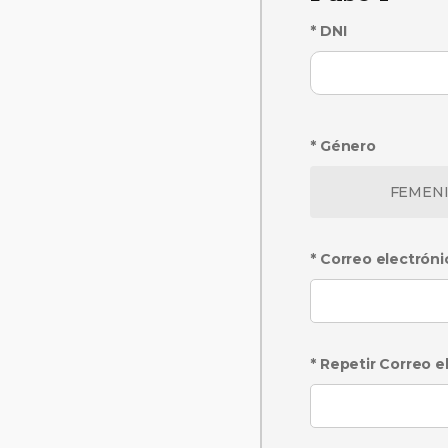
* DNI
* Género
FEMEN
* Correo electróni
* Repetir Correo e