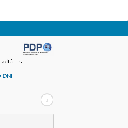
sultá tus
o DNI
3