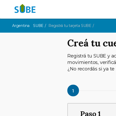
Argentina
SUBE
Registrá tu tarjeta SUBE
Creá tu cu
Registrá tu SUBE y ac
movimientos, verific
¿No recordás si ya te
1
Paso 1