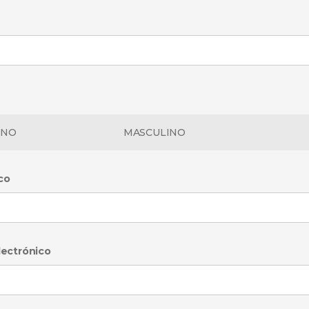
INO
MASCULINO
co
lectrónico