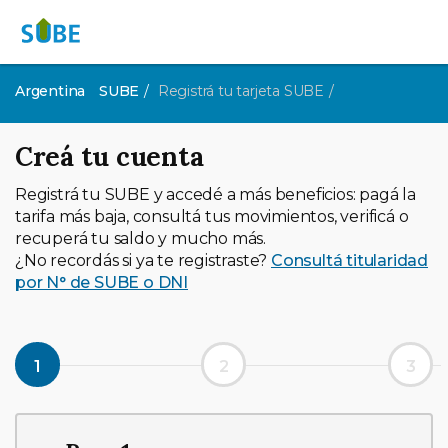
Argentina
SUBE
Registrá tu tarjeta SUBE
Creá tu cuenta
Registrá tu SUBE y accedé a más beneficios: pagá la
tarifa más baja, consultá tus movimientos, verificá o
recuperá tu saldo y mucho más.
¿No recordás si ya te registraste?
Consultá titularidad
por N° de SUBE o DNI
1
2
3