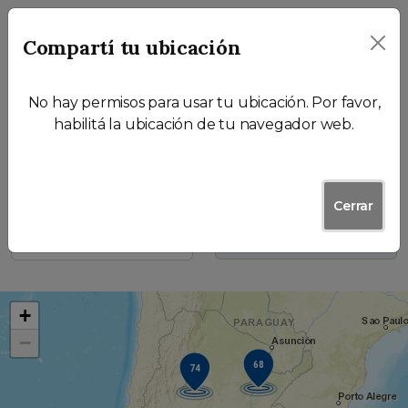
Compartí tu ubicación
No hay permisos para usar tu ubicación. Por favor,
¿Qué necesitás hacer?:
habilitá la ubicación de tu navegador web.
Filtros
Cerrar
+
−
68
74