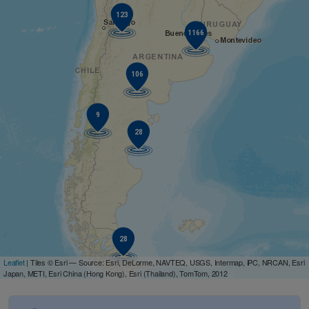
123
1166
106
9
28
28
Leaflet
| Tiles © Esri — Source: Esri, DeLorme, NAVTEQ, USGS, Intermap, iPC, NRCAN, Esri
Japan, METI, Esri China (Hong Kong), Esri (Thailand), TomTom, 2012